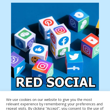
We use cookies on our website to give you the most
Tu anuncio va aquí
relevant experience by remembering your preferences and
Podemos poner tu anuncio aquí con un link de tu
repeat visits. By clicking “Accept”, you consent to the use of