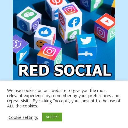
We use cookies on our website to give you the most
Tu anuncio va aquí
relevant experience by remembering your preferences and
Podemos poner tu anuncio aquí con un link de tu
repeat visits. By clicking “Accept”, you consent to the use of
producto o página
ALL the cookies.
Cookie settings
ACCEPT
https://analytics.google.com/analytics/web/?
authuser=0#/a19873651w39653599p39359059/admin/integrations