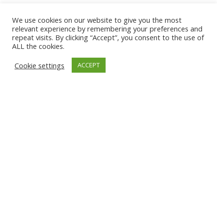
We use cookies on our website to give you the most
relevant experience by remembering your preferences and
repeat visits. By clicking “Accept”, you consent to the use of
ALL the cookies.
Tu anuncio va aquí
Podemos poner tu anuncio aquí con un link de tu
Cookie settings
ACCEPT
producto o página