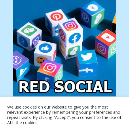
We use cookies on our website to give you the most
Tu anuncio va aquí
relevant experience by remembering your preferences and
Podemos poner tu anuncio aquí con un link de tu
repeat visits. By clicking “Accept”, you consent to the use of
producto o página
ALL the cookies.