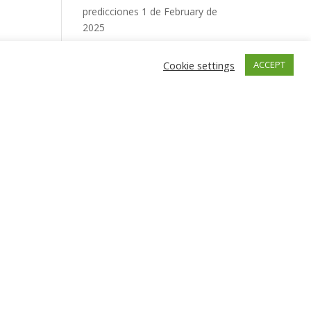
predicciones
1 de February de
2025
Maximising Athletic Potential
Through Personalised Sports
Cookie settings
ACCEPT
Coaching
9 de October de
2024
El colchón, vital para un buen
descanso y rendimiento
16
de November de 2023
5 consejos para crear un
buen currículum sin
experiencia laboral
9 de
October de 2023
de
Las mejores alternativas al
s
retinol
16 de December de
peño
2022
tre
¿Por qué contratar un coche
eses.
con conductor es la mejor