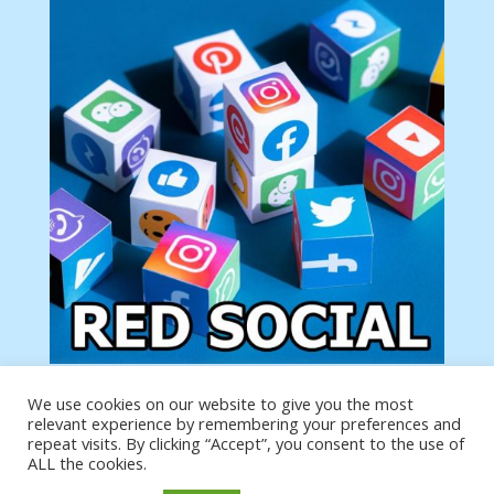
We use cookies on our website to give you the most
Tu anuncio va aquí
relevant experience by remembering your preferences and
Podemos poner tu anuncio aquí con un link de tu
repeat visits. By clicking “Accept”, you consent to the use of
producto o página
ALL the cookies.