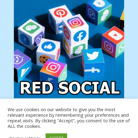
We use cookies on our website to give you the most
Tu anuncio va aquí
relevant experience by remembering your preferences and
Podemos poner tu anuncio aquí con un link de tu
repeat visits. By clicking “Accept”, you consent to the use of
producto o página
ALL the cookies.