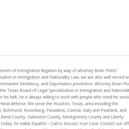
ioners of immigration litigation by way of attorney Brian Plotts’
lization in Immigration and Nationality Law, we are also well versed 
 Permanent Residency, and Deportation prevention. Attorney Brian Plo
 the Texas Board of Legal Specialization in Immigration and Nationali
r his belt, he is always willing to work with people who need his serv
riminal defense. We serve the Houston, Texas, area including the
d, Richmond, Rosenberg, Pasadena, Conroe, Katy and Pearland, and
rt Bend County, Galveston County, Montgomery County and Liberty
 today. Se Habla Español – Call to Discuss Your Case. Contact our off