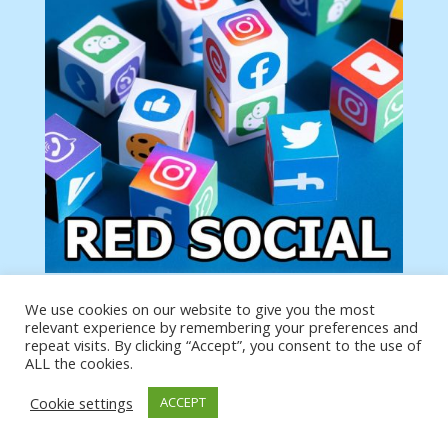
We use cookies on our website to give you the most
Tu anuncio va aquí
relevant experience by remembering your preferences and
Podemos poner tu anuncio aquí con un link de tu
repeat visits. By clicking “Accept”, you consent to the use of
producto o página
ALL the cookies.
Cookie settings
ACCEPT
https://analytics.google.com/analytics/web/?
authuser=0#/a19873651w39653599p39359059/admin/integrations