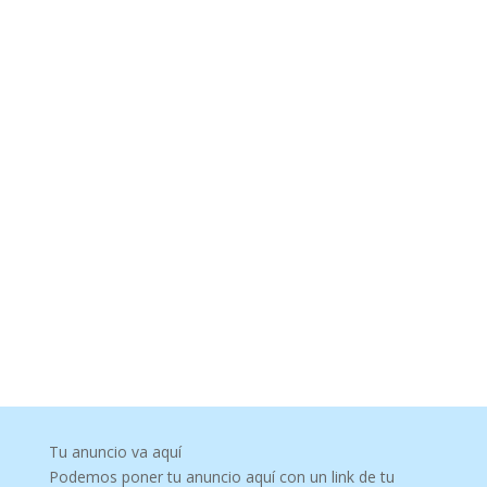
Tu anuncio va aquí
Podemos poner tu anuncio aquí con un link de tu