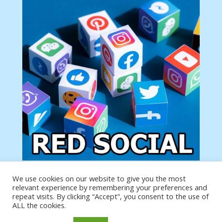
We use cookies on our website to give you the most
Tu anuncio va aquí
relevant experience by remembering your preferences and
Podemos poner tu anuncio aquí con un link de tu
repeat visits. By clicking “Accept”, you consent to the use of
producto o página
ALL the cookies.