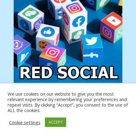
We use cookies on our website to give you the most
Tu anuncio va aquí
relevant experience by remembering your preferences and
Podemos poner tu anuncio aquí con un link de tu
repeat visits. By clicking “Accept”, you consent to the use of
producto o página
ALL the cookies.
Cookie settings
ACCEPT
https://analytics.google.com/analytics/web/?
authuser=0#/a19873651w39653599p39359059/admin/integrations