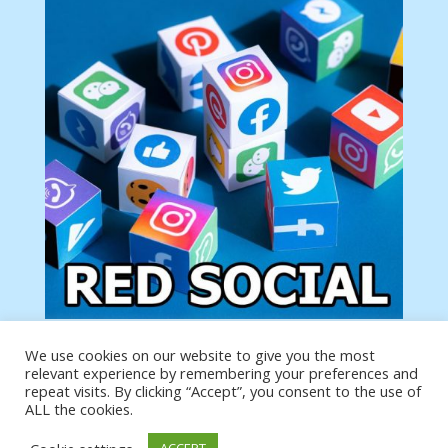
We use cookies on our website to give you the most
Tu anuncio va aquí
relevant experience by remembering your preferences and
Podemos poner tu anuncio aquí con un link de tu
repeat visits. By clicking “Accept”, you consent to the use of
producto o página
ALL the cookies.