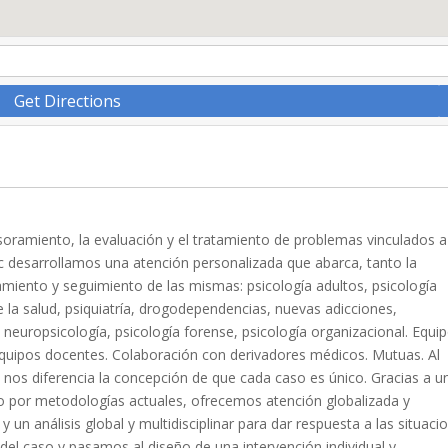
Get Directions
esoramiento, la evaluación y el tratamiento de problemas vinculados a
ínic desarrollamos una atención personalizada que abarca, tanto la
amiento y seguimiento de las mismas: psicología adultos, psicología
de la salud, psiquiatría, drogodependencias, nuevas adicciones,
europsicología, psicología forense, psicología organizacional. Equi
n equipos docentes. Colaboración con derivadores médicos. Mutuas. Al
1 nos diferencia la concepción de que cada caso es único. Gracias a u
o por metodologías actuales, ofrecemos atención globalizada y
un análisis global y multidisciplinar para dar respuesta a las situaci
del caso y pasamos al diseño de una intervención individual y