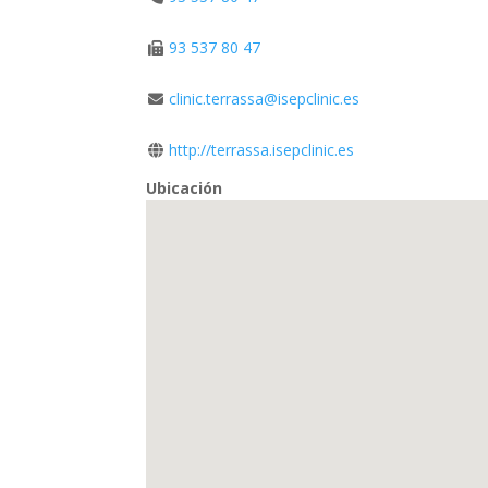
93 537 80 47
clinic.terrassa@isepclinic.es
http://terrassa.isepclinic.es
Ubicación