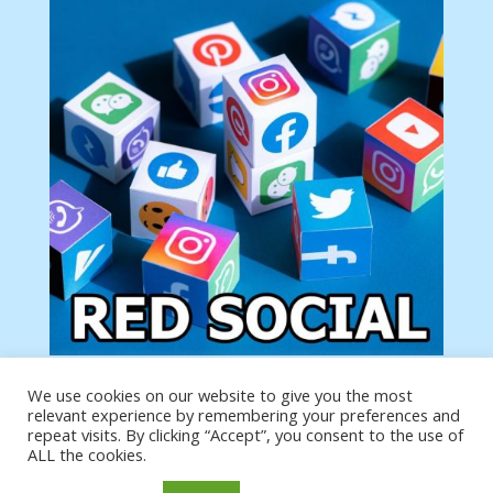
We use cookies on our website to give you the most
Tu anuncio va aquí
relevant experience by remembering your preferences and
Podemos poner tu anuncio aquí con un link de tu
repeat visits. By clicking “Accept”, you consent to the use of
producto o página
ALL the cookies.