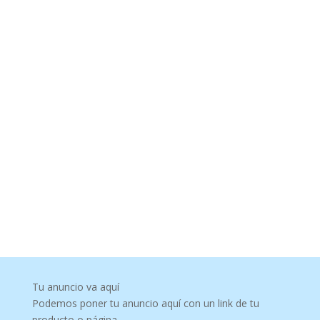
Tu anuncio va aquí
Podemos poner tu anuncio aquí con un link de tu
producto o página