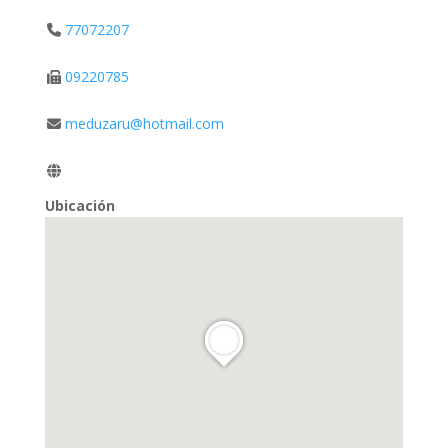
77072207
09220785
meduzaru@hotmail.com
Ubicación