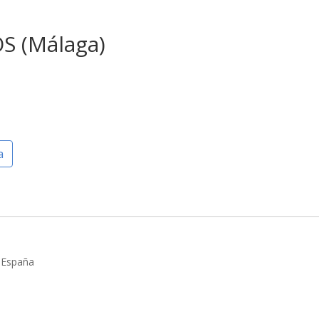
 (Málaga)
a
 España