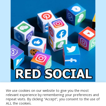
We use cookies on our website to give you the most
Tu anuncio va aquí
relevant experience by remembering your preferences and
Podemos poner tu anuncio aquí con un link de tu
repeat visits. By clicking “Accept”, you consent to the use of
producto o página
ALL the cookies.