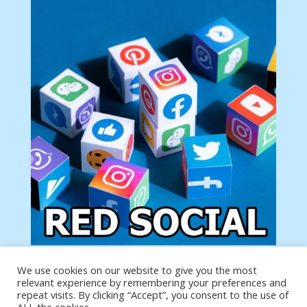
We use cookies on our website to give you the most
Tu anuncio va aquí
relevant experience by remembering your preferences and
Podemos poner tu anuncio aquí con un link de tu
repeat visits. By clicking “Accept”, you consent to the use of
producto o página