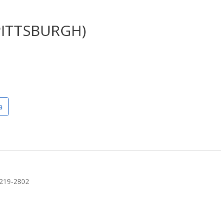
PITTSBURGH)
a
5219-2802