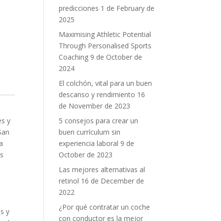
predicciones
1 de February de
2025
Maximising Athletic Potential
Through Personalised Sports
Coaching
9 de October de
2024
El colchón, vital para un buen
descanso y rendimiento
16
de November de 2023
5 consejos para crear un
es y
buen currículum sin
San
experiencia laboral
9 de
a
October de 2023
es
Las mejores alternativas al
retinol
16 de December de
2022
¿Por qué contratar un coche
s y
con conductor es la mejor