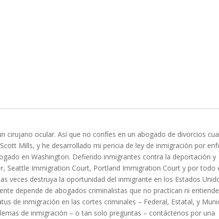
 un cirujano ocular. Así que no confíes en un abogado de divorcios cu
ott Mills, y he desarrollado mi pericia de ley de inmigración por en
bogado en Washington. Defiendo inmigrantes contra la deportación y
r, Seattle Immigration Court, Portland Immigration Court y por todo 
s veces destruya la oportunidad del inmigrante en los Estados Unid
ente depende de abogados criminalistas que no practican ni entiende
tus de inmigración en las cortes criminales – Federal, Estatal, y Munic
blemas de inmigración – o tan solo preguntas – contáctenos por una