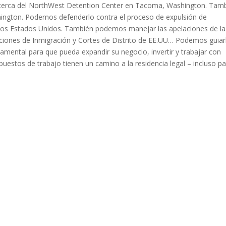
 es cerca del NorthWest Detention Center en Tacoma, Washington. Tam
ington. Podemos defenderlo contra el proceso de expulsión de
n los Estados Unidos. También podemos manejar las apelaciones de la
aciones de Inmigración y Cortes de Distrito de EE.UU… Podemos guiar
namental para que pueda expandir su negocio, invertir y trabajar con
 puestos de trabajo tienen un camino a la residencia legal – incluso p