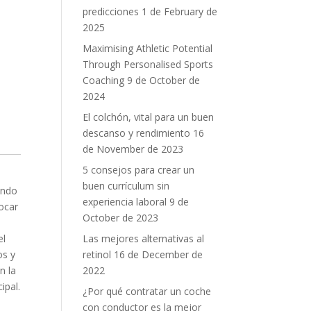
predicciones
1 de February de
2025
Maximising Athletic Potential
Through Personalised Sports
Coaching
9 de October de
2024
El colchón, vital para un buen
descanso y rendimiento
16
de November de 2023
5 consejos para crear un
buen currículum sin
ando
experiencia laboral
9 de
focar
October de 2023
Las mejores alternativas al
el
retinol
16 de December de
os y
2022
n la
ipal.
¿Por qué contratar un coche
con conductor es la mejor