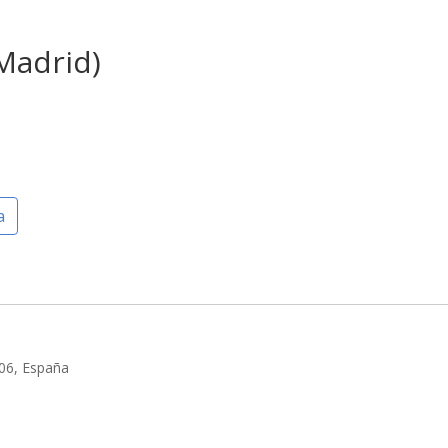
Madrid)
a
006, España