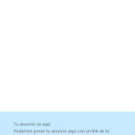
Tu anuncio va aquí
Podemos poner tu anuncio aquí con un link de tu