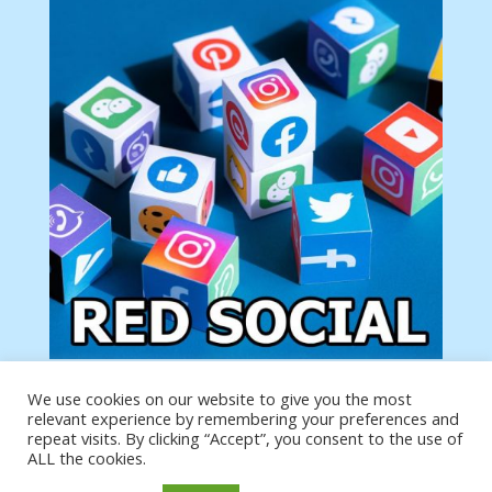
We use cookies on our website to give you the most
Tu anuncio va aquí
relevant experience by remembering your preferences and
Podemos poner tu anuncio aquí con un link de tu
repeat visits. By clicking “Accept”, you consent to the use of
producto o página
ALL the cookies.