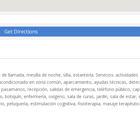
Get Directions
 de llamada, mesilla de noche, silla, estantería. Servicios: actividades
ire acondicionado en zona común, aparcamiento, ayudas técnicas, detec
 pasamanos, recepción, salidas de emergencia, teléfono público, capi
io, botiquín, enfermería, oxígeno, sala de curas, jardín, sala de estar, 
ario, peluquería, estimulación cognitiva, fisioterapia, masaje terapéutic