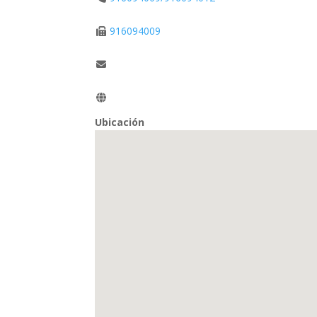
916094009
Ubicación