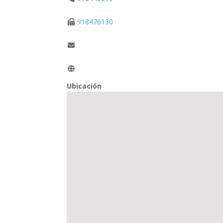
918476130
Ubicación