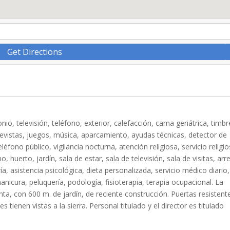
Get Directions
onio, televisión, teléfono, exterior, calefacción, cama geriátrica, timb
 revistas, juegos, música, aparcamiento, ayudas técnicas, detector de
fono público, vigilancia nocturna, atención religiosa, servicio religio
, huerto, jardín, sala de estar, sala de televisión, sala de visitas, arr
a, asistencia psicológica, dieta personalizada, servicio médico diario,
nicura, peluquería, podología, fisioterapia, terapia ocupacional. La
nta, con 600 m. de jardín, de reciente construcción. Puertas resistent
tienen vistas a la sierra. Personal titulado y el director es titulado