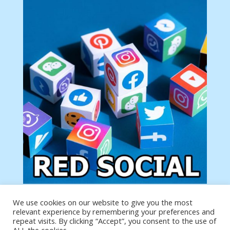
We use cookies on our website to give you the most
Tu anuncio va aquí
relevant experience by remembering your preferences and
Podemos poner tu anuncio aquí con un link de tu
repeat visits. By clicking “Accept”, you consent to the use of
producto o página