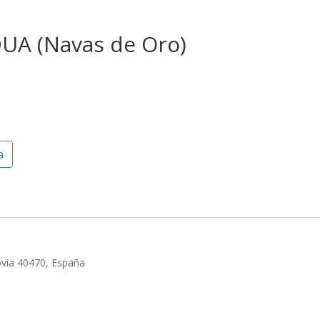
A (Navas de Oro)
a
ovia 40470, España