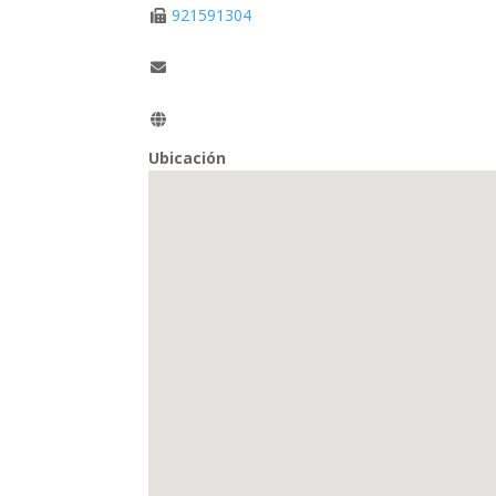
921591304
Ubicación