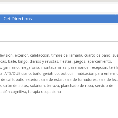
Get Directions
evisión, exterior, calefacción, timbre de llamada, cuarto de baño, su
icas, baile, bingo, diarios y revistas, fiestas, juegos, aparcamiento,
os, gimnasio, megafonía, montacamillas, pasamanos, recepción, telé
ica, ATS/DUE diario, baño geriátrico, botiquín, habitación para enferm
 de café, patio exterior, sala de estar, sala de fumadores, sala de lec
nte, salón de actos, solárium, terraza, planchado de ropa, servicio de
lación cognitiva, terapia ocupacional.