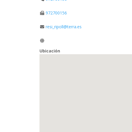
972700156
resi_ripoll@terra.es
Ubicación