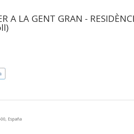
ER A LA GENT GRAN - RESIDÈNC
ll)
a
7500, España