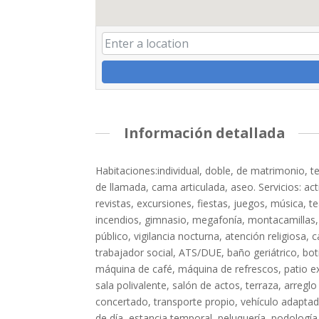
Información detallada
Habitaciones:individual, doble, de matrimonio, te
de llamada, cama articulada, aseo. Servicios: acti
revistas, excursiones, fiestas, juegos, música, 
incendios, gimnasio, megafonía, montacamillas,
público, vigilancia nocturna, atención religiosa, 
trabajador social, ATS/DUE, baño geriátrico, botiq
máquina de café, máquina de refrescos, patio exter
sala polivalente, salón de actos, terraza, arregl
concertado, transporte propio, vehículo adaptado,
de día, estancia temporal, peluquería, podología,