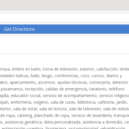
Get Directions
rraza, timbre en baño, toma de televisión, exterior, calefacción, timb
vidades lúdicas, baile, bingo, conferencias, coro, cursos, diarios y
teatro, aparcamiento, ascensor, ayudas técnicas, conserjería, detector
 pasamanos, recepción, salidas de emergencia, tanatorio, teléfono
capilla, educador social, servicio de acompañamiento, servicio religios
uín, enfermería, oxígeno, sala de curas, biblioteca, cafetería, jardín,
ior, sala de estar, sala de lectura, sala de televisión, sala de visitas
o de ropa, catering, planchado de ropa, servicio de lavandería, transpo
 asistencia geriátrica, dieta personalizada, asistencia a domicilio, c
 estimulación cognitiva, fisioterapia, psicomotricidad, rehabilitación,