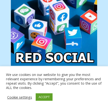
We use cookies on our website to give you the most
Tu anuncio va aquí
relevant experience by remembering your preferences and
Podemos poner tu anuncio aquí con un link de tu
repeat visits. By clicking “Accept”, you consent to the use of
producto o página
ALL the cookies.
Cookie settings
ACCEPT
https://analytics.google.com/analytics/web/?
authuser=0#/a19873651w39653599p39359059/admin/integrations