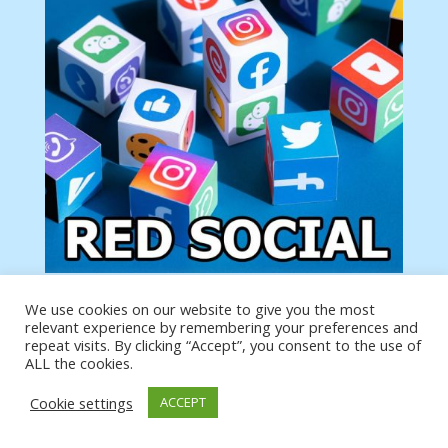
We use cookies on our website to give you the most
Tu anuncio va aquí
relevant experience by remembering your preferences and
Podemos poner tu anuncio aquí con un link de tu
repeat visits. By clicking “Accept”, you consent to the use of
producto o página
ALL the cookies.
Cookie settings
ACCEPT
https://analytics.google.com/analytics/web/?
authuser=0#/a19873651w39653599p39359059/admin/integrations