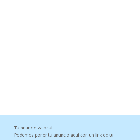
Tu anuncio va aquí
Podemos poner tu anuncio aquí con un link de tu