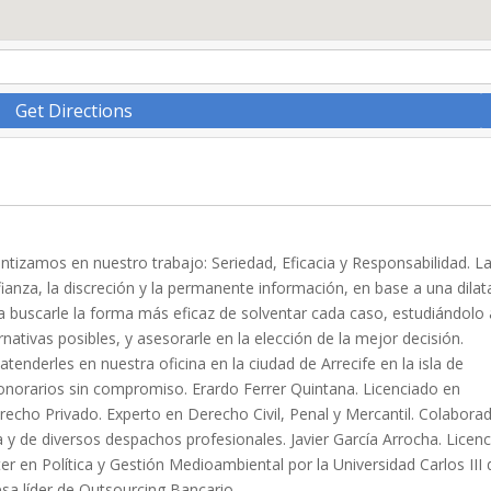
Get Directions
ntizamos en nuestro trabajo: Seriedad, Eficacia y Responsabilidad. L
fianza, la discreción y la permanente información, en base a una dila
a buscarle la forma más eficaz de solventar cada caso, estudiándolo 
rnativas posibles, y asesorarle en la elección de la mejor decisión.
nderles en nuestra oficina en la ciudad de Arrecife en la isla de
norarios sin compromiso. Erardo Ferrer Quintana. Licenciado en
echo Privado. Experto en Derecho Civil, Penal y Mercantil. Colabora
 y de diversos despachos profesionales. Javier García Arrocha. Licen
r en Política y Gestión Medioambiental por la Universidad Carlos III 
sa líder de Outsourcing Bancario.