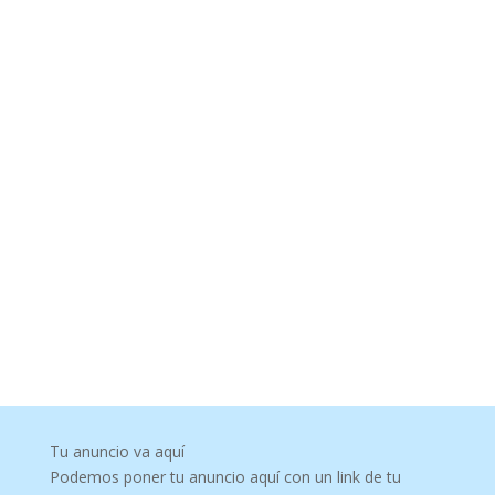
Tu anuncio va aquí
Podemos poner tu anuncio aquí con un link de tu