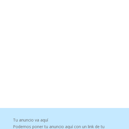
Tu anuncio va aquí
Podemos poner tu anuncio aquí con un link de tu