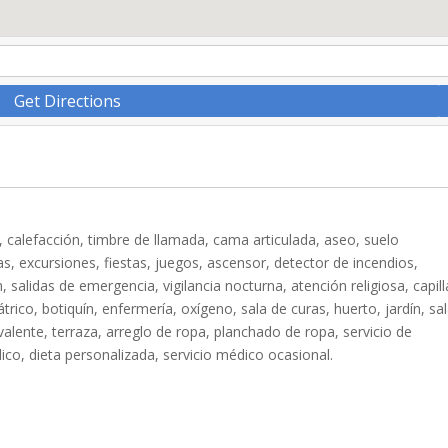
Get Directions
r, calefacción, timbre de llamada, cama articulada, aseo, suelo
tas, excursiones, fiestas, juegos, ascensor, detector de incendios,
alidas de emergencia, vigilancia nocturna, atención religiosa, capill
trico, botiquín, enfermería, oxígeno, sala de curas, huerto, jardín, sa
olivalente, terraza, arreglo de ropa, planchado de ropa, servicio de
dico, dieta personalizada, servicio médico ocasional.