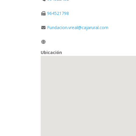
964521798
Fundacion.vreal@cajarural.com
Ubicación