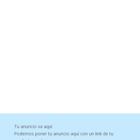
Tu anuncio va aquí
Podemos poner tu anuncio aquí con un link de tu