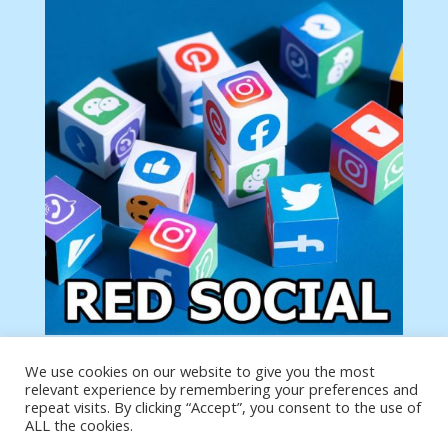
We use cookies on our website to give you the most
Tu anuncio va aquí
relevant experience by remembering your preferences and
Podemos poner tu anuncio aquí con un link de tu
repeat visits. By clicking “Accept”, you consent to the use of
producto o página
ALL the cookies.