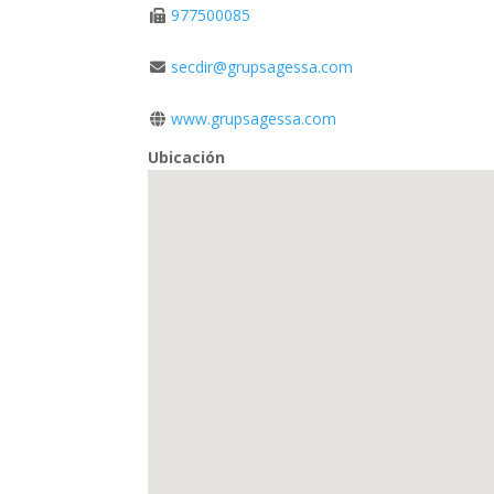
977500085
secdir@grupsagessa.com
www.grupsagessa.com
Ubicación