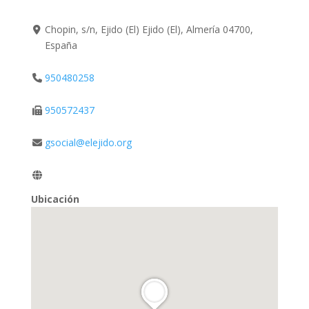
Chopin, s/n, Ejido (El) Ejido (El), Almería 04700,
España
950480258
950572437
gsocial@elejido.org
Ubicación