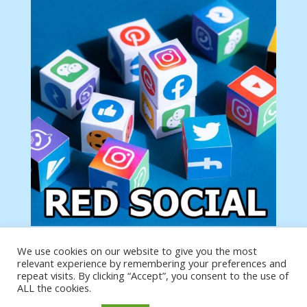
We use cookies on our website to give you the most
Tu anuncio va aquí
relevant experience by remembering your preferences and
Podemos poner tu anuncio aquí con un link de tu
repeat visits. By clicking “Accept”, you consent to the use of
producto o página
ALL the cookies.