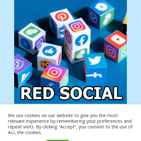
We use cookies on our website to give you the most
Tu anuncio va aquí
relevant experience by remembering your preferences and
Podemos poner tu anuncio aquí con un link de tu
repeat visits. By clicking “Accept”, you consent to the use of
producto o página
ALL the cookies.