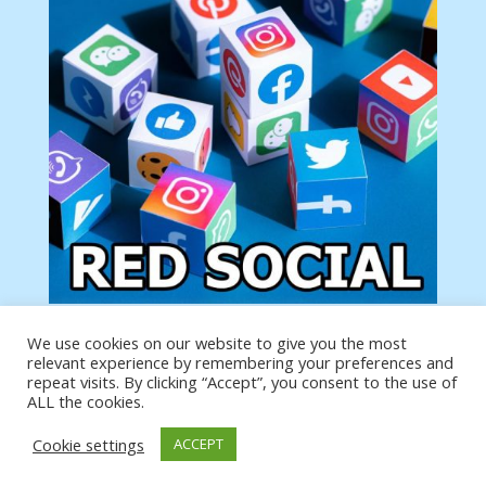
We use cookies on our website to give you the most
Tu anuncio va aquí
relevant experience by remembering your preferences and
Podemos poner tu anuncio aquí con un link de tu
repeat visits. By clicking “Accept”, you consent to the use of
producto o página
ALL the cookies.
Cookie settings
ACCEPT
https://analytics.google.com/analytics/web/?
authuser=0#/a19873651w39653599p39359059/admin/integrations