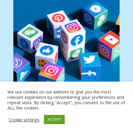
We use cookies on our website to give you the most
relevant experience by remembering your preferences and
repeat visits. By clicking “Accept”, you consent to the use of
ALL the cookies.
Tu anuncio va aquí
Cookie settings
Podemos poner tu anuncio aquí con un link de tu
ACCEPT
producto o página